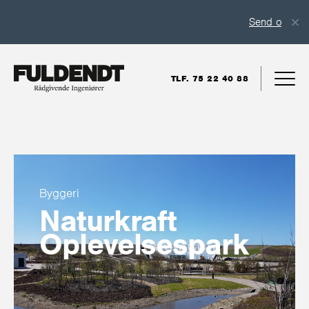
Send os en uop
TLF. 75 22 40 88
Byggeri
Naturkraft
Oplevelsespark