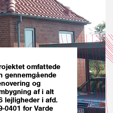
rojektet omfattede
n gennemgående
enovering og
mbygning af i alt
6 lejligheder i afd.
9-0401 for Varde