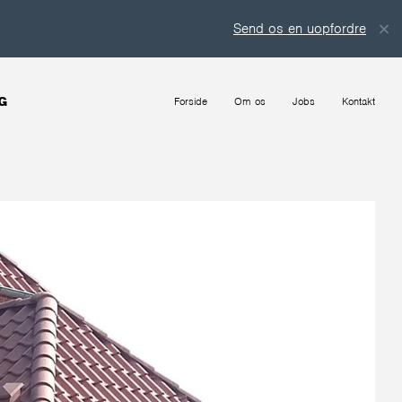
Send os en uopfordret ansøgning
G
Forside
Om os
Jobs
Kontakt