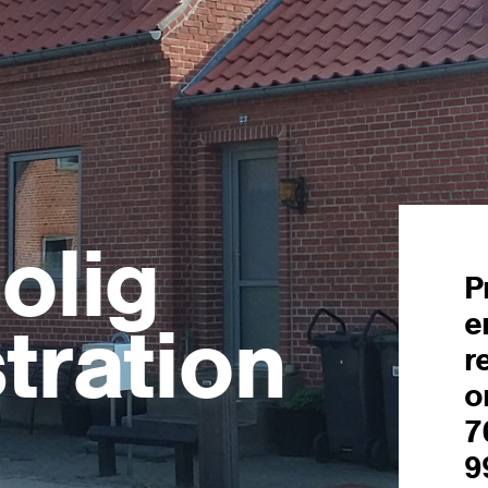
olig
P
e
tration
r
o
7
9