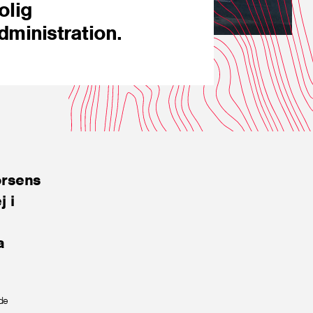
olig
dministration.
orsens
 i
a
nde