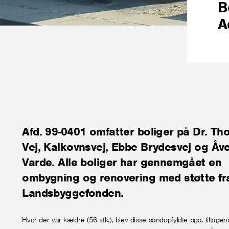
B
A
Afd. 99-0401 omfatter boliger på Dr. Th
Vej, Kalkovnsvej, Ebbe Brydesvej og Åvej
Varde. Alle boliger har gennemgået en
ombygning og renovering med støtte fr
Landsbyggefonden.
Hvor der var kældre (56 stk.), blev disse sandopfyldte pga. tiltage