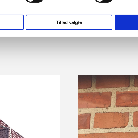
Udbudsforretning
Byggeledelse og fagtilsyn
Tillad valgte