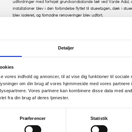
udfordringer med forhøjet grundvandsstande tæt ved Varde Ådal, 
installationer blev i den forbindelse flyttet til stueetagen, dæk i stu
blev isoleret, og fornødne renoveringer blev udført.
I alt blev de 76 lejeboliger totalrenoveret og ombygget med ny indr
nyt bad og køkken samt nye installationer.
Herunder indgik ligeledes facade- og tagrenovering, hvor tagkonstr
Detaljer
blev udskiftet, og kviste blev forbedret. Efter ombygningen fremstå
bolig gennemlyst og med en moderne indretning.
ookies
Ved projektering af opgaven sikrede FULDENDT, at renoveringen 
se vores indhold og annoncer, til at vise dig funktioner til sociale
lejlighederne blev foretaget med mindst mulige gener for beboerne
oplysninger om din brug af vores hjemmeside med vores partnere i
genhuset, mens boligerne blev renoverede.
ysepartnere. Vores partnere kan kombinere disse data med andr
et fra din brug af deres tjenester.
FULDENDT har i samarbejde med Varde Bolig Administration fores
afklaring og indrapportering til Landsbyggefonden.
Præferencer
Statistik
Vores ydelser:
Komplet udbudsmateriale i hovedentreprise