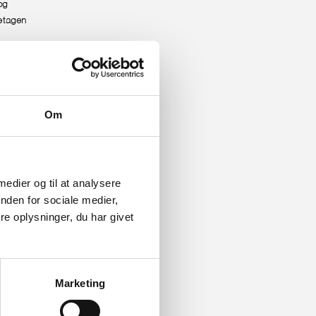
og
eetagen
etning,
uktioner
Om
r hver
af
 medier og til at analysere
, der blev
nden for sociale medier,
e oplysninger, du har givet
tået
Marketing