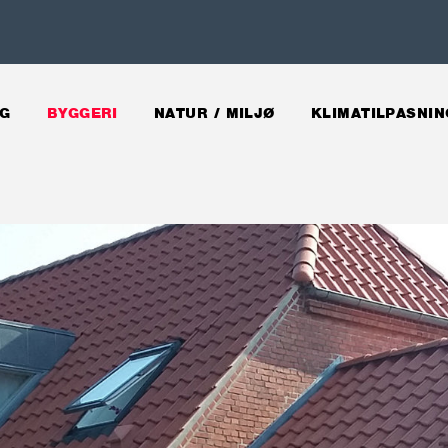
G
BYGGERI
NATUR / MILJØ
KLIMATILPASNIN