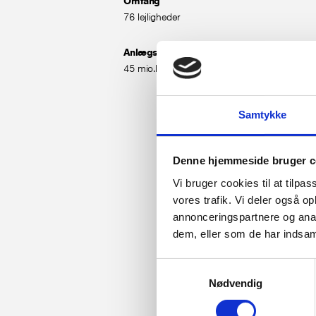
Omfang
76 lejligheder
Anlægssum
45 mio.kr.
Samtykke
Denne hjemmeside bruger c
Vi bruger cookies til at tilpas
vores trafik. Vi deler også 
annonceringspartnere og anal
dem, eller som de har indsaml
Samtykkevalg
Nødvendig