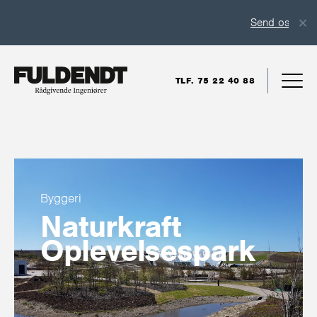
Send os en uop
TLF. 75 22 40 88
Byggeri
Naturkraft
Oplevelsespark